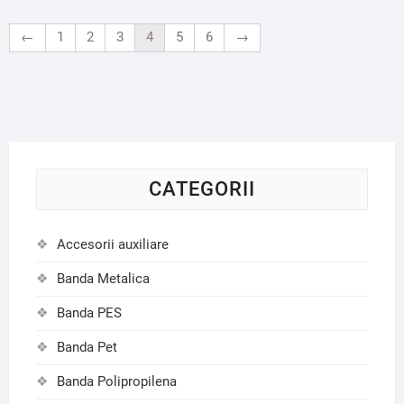
←
1
2
3
4
5
6
→
CATEGORII
Accesorii auxiliare
Banda Metalica
Banda PES
Banda Pet
Banda Polipropilena