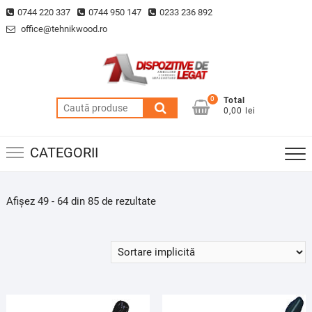
Skip
0744 220 337
0744 950 147
0233 236 892
to
office@tehnikwood.ro
content
0
Total
Caută
0,00 lei
după:
CATEGORII
Afișez 49 - 64 din 85 de rezultate