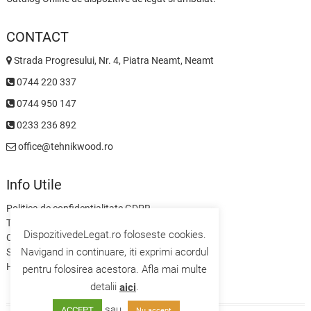
CONTACT
Strada Progresului, Nr. 4, Piatra Neamt, Neamt
0744 220 337
0744 950 147
0233 236 892
office@tehnikwood.ro
Info Utile
Politica de confidentialitate GDPR
Termeni si Conditii
DispozitivedeLegat.ro foloseste cookies.
Contact
Navigand in continuare, iti exprimi acordul
Servicii
Home
pentru folosirea acestora. Afla mai multe
detalii
.
aici
sau
ACCEPT
Nu accept