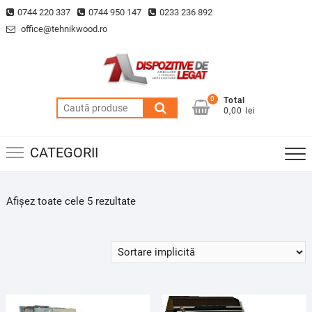
Skip
0744 220 337
0744 950 147
0233 236 892
to
office@tehnikwood.ro
content
0
Total
Caută
0,00 lei
după:
CATEGORII
Afișez toate cele 5 rezultate