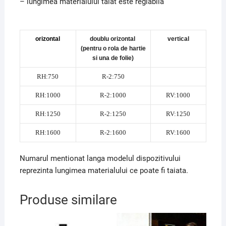
– lungimea materialului taiat este reglabila
orizontal
doublu orizontal
vertical
(pentru o rola de hartie
si una de folie)
RH:750
R-2:750
RH:1000
R-2:1000
RV:1000
RH:1250
R-2:1250
RV:1250
RH:1600
R-2:1600
RV:1600
Numarul mentionat langa modelul dispozitivului
reprezinta lungimea materialului ce poate fi taiata.
Produse similare