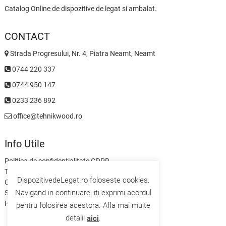
Catalog Online de dispozitive de legat si ambalat.
CONTACT
Strada Progresului, Nr. 4, Piatra Neamt, Neamt
0744 220 337
0744 950 147
0233 236 892
office@tehnikwood.ro
Info Utile
Politica de confidentialitate GDPR
Termeni si Conditii
DispozitivedeLegat.ro foloseste cookies.
Contact
Navigand in continuare, iti exprimi acordul
Servicii
Home
pentru folosirea acestora. Afla mai multe
detalii
.
aici