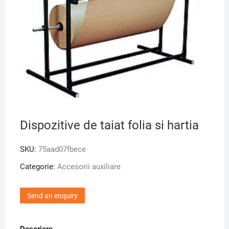
Dispozitive de taiat folia si hartia
SKU:
75aad07fbece
Categorie:
Accesorii auxiliare
Send an enquiry
Descriere