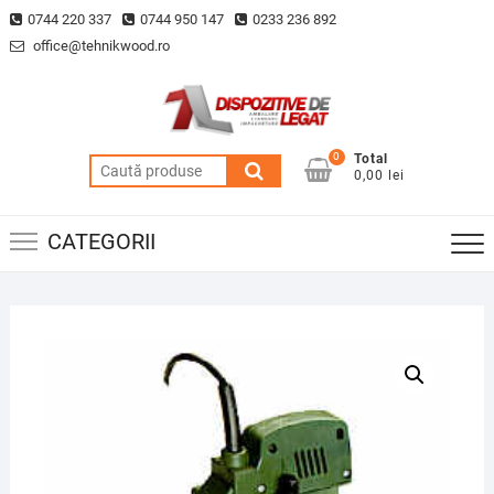
Skip
0744 220 337
0744 950 147
0233 236 892
to
office@tehnikwood.ro
content
0
Total
Caută
0,00 lei
după:
CATEGORII