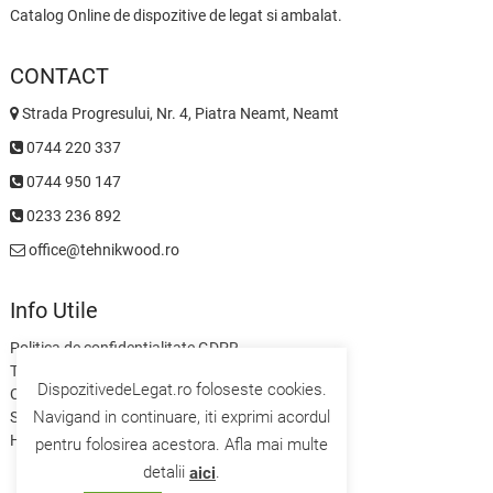
Catalog Online de dispozitive de legat si ambalat.
CONTACT
Strada Progresului, Nr. 4, Piatra Neamt, Neamt
0744 220 337
0744 950 147
0233 236 892
office@tehnikwood.ro
Info Utile
Politica de confidentialitate GDPR
Termeni si Conditii
DispozitivedeLegat.ro foloseste cookies.
Contact
Navigand in continuare, iti exprimi acordul
Servicii
Home
pentru folosirea acestora. Afla mai multe
detalii
.
aici