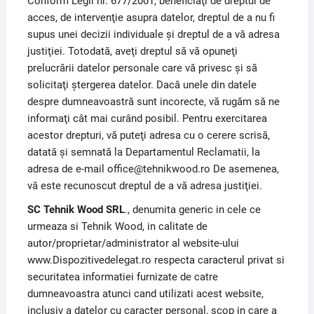
Conform Legii nr. 677/2001, beneficiaţi de dreptul de
acces, de intervenţie asupra datelor, dreptul de a nu fi
supus unei decizii individuale şi dreptul de a vă adresa
justiţiei. Totodată, aveţi dreptul să vă opuneţi
prelucrării datelor personale care vă privesc şi să
solicitaţi ştergerea datelor. Dacă unele din datele
despre dumneavoastră sunt incorecte, vă rugăm să ne
informaţi cât mai curând posibil. Pentru exercitarea
acestor drepturi, vă puteţi adresa cu o cerere scrisă,
datată şi semnată la Departamentul Reclamatii, la
adresa de e-mail office@tehnikwood.ro De asemenea,
vă este recunoscut dreptul de a vă adresa justiţiei.
SC Tehnik Wood SRL
., denumita generic in cele ce
urmeaza si Tehnik Wood, in calitate de
autor/proprietar/administrator al website-ului
www.Dispozitivedelegat.ro respecta caracterul privat si
securitatea informatiei furnizate de catre
dumneavoastra atunci cand utilizati acest website,
inclusiv a datelor cu caracter personal, scop in care a