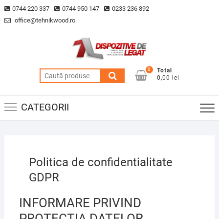
Skip
0744 220 337
0744 950 147
0233 236 892
to
office@tehnikwood.ro
content
0
Total
Caută
0,00 lei
după:
CATEGORII
Politica de confidentialitate
GDPR
INFORMARE PRIVIND
PROTECTIA DATELOR