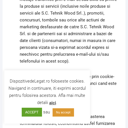
la produse si servicii (inclusive noile produse si
servicii ale S.C. Tehnik Wood Srl..), promotii,
concursuri, tombole sau orice alte actiuni de
marketing desfasurate de catre S.C. Tehnik Wood
Srl. si de partenerii sai si administrare a bazei de
date clienti (consumatori, numai in masura in care
persoana vizata si-a exprimat acordul expres si
neechivoc pentru prelucrarea e-mail-ului si/sau
telefonului in acest scop).
Datele dvs. pot fi, de asemenea, colectate prin cookie-
DispozitivedeLegat.ro foloseste cookies.
uri si trackeri, cu consimtamantul dvs. atunci cand este
Navigand in continuare, iti exprimi acordul
necesar, pentru:
pentru folosirea acestora. Afla mai multe
Imbunatatirea experientei dvs. pe site-ul
detalii
.
aici
https://www.Dispozitivedelegat.ro/ prin:
sau
ACCEPT
Nu accept
Permiterea site-ului nostru de recunoasterea
terminalului folosit, economisind astfel furnizarea