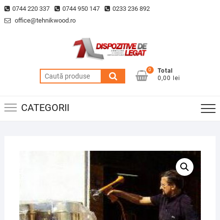
Skip
0744 220 337
0744 950 147
0233 236 892
to
office@tehnikwood.ro
content
0
Total
Caută
0,00 lei
după:
CATEGORII