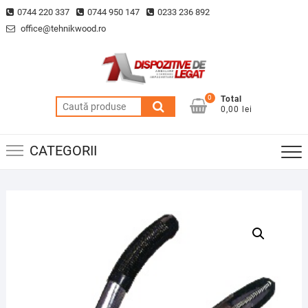
Skip
0744 220 337
0744 950 147
0233 236 892
to
office@tehnikwood.ro
content
0
Total
Caută
0,00 lei
după:
CATEGORII