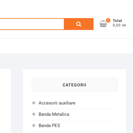
0
Caută
Total
0,00 lei
după:
CATEGORII
Accesorii auxiliare
Banda Metalica
Banda PES