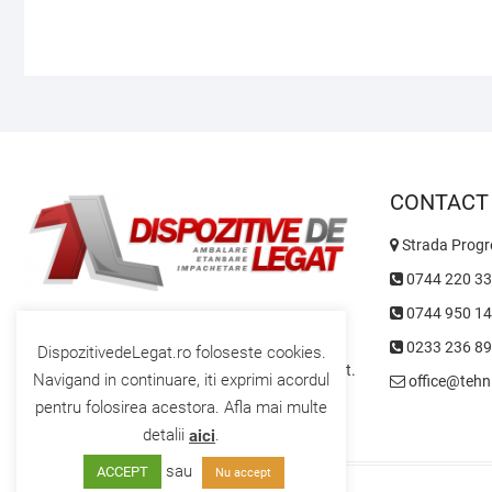
CONTACT
Strada Progre
0744 220 3
0744 950 1
Dispozitive de Legat
0233 236 8
DispozitivedeLegat.ro foloseste cookies.
Catalog Online de dispozitive de legat si ambalat.
Navigand in continuare, iti exprimi acordul
office@tehn
pentru folosirea acestora. Afla mai multe
detalii
.
aici
sau
ACCEPT
Nu accept