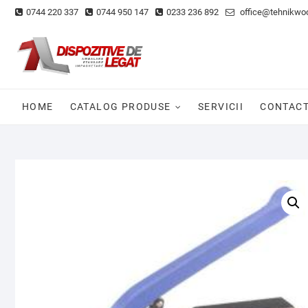
Skip
0744 220 337
0744 950 147
0233 236 892
office@tehnikwoo
to
content
HOME
CATALOG PRODUSE
SERVICII
CONTAC