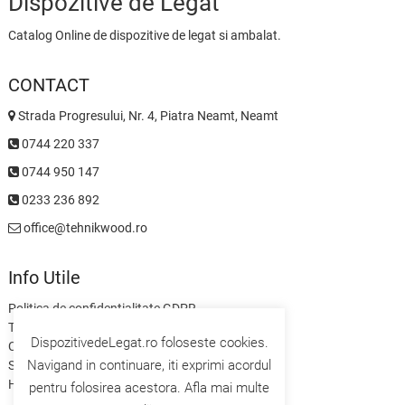
Dispozitive de Legat
Catalog Online de dispozitive de legat si ambalat.
CONTACT
Strada Progresului, Nr. 4, Piatra Neamt, Neamt
0744 220 337
0744 950 147
0233 236 892
office@tehnikwood.ro
Info Utile
Politica de confidentialitate GDPR
Termeni si Conditii
DispozitivedeLegat.ro foloseste cookies.
Contact
Navigand in continuare, iti exprimi acordul
Servicii
Home
pentru folosirea acestora. Afla mai multe