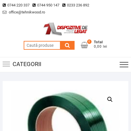
Skip
0744 220 337
0744 950 147
0233 236 892
to
office@tehnikwood.ro
content
0
Total
Caută
0,00 lei
după:
CATEGORII