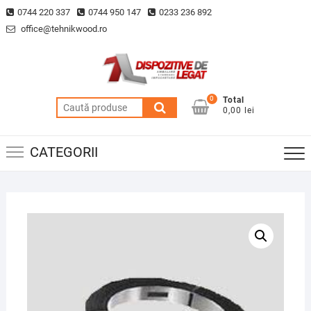
Skip
0744 220 337
0744 950 147
0233 236 892
to
office@tehnikwood.ro
content
0
Total
Caută
0,00 lei
după:
CATEGORII