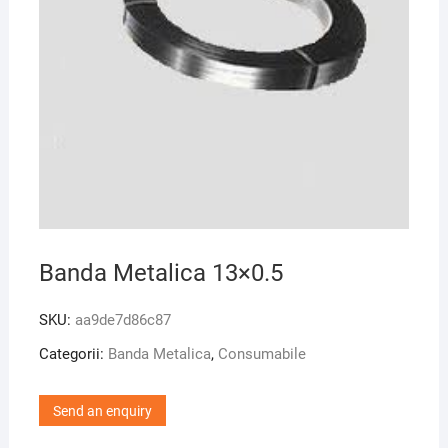
Banda Metalica 13×0.5
SKU:
aa9de7d86c87
Categorii:
Banda Metalica
,
Consumabile
Send an enquiry