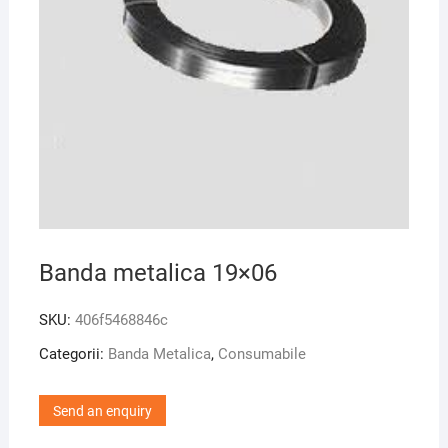
Banda metalica 19×06
SKU:
406f5468846c
Categorii:
Banda Metalica
,
Consumabile
Send an enquiry