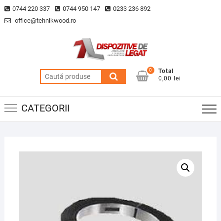
Skip
0744 220 337
0744 950 147
0233 236 892
to
office@tehnikwood.ro
content
0
Total
Caută
0,00 lei
după:
CATEGORII