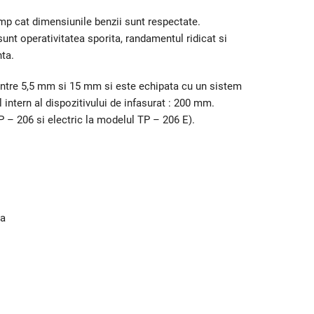
imp cat dimensiunile benzii sunt respectate.
sunt operativitatea sporita, randamentul ridicat si
nta.
 intre 5,5 mm si 15 mm si este echipata cu un sistem
intern al dispozitivului de infasurat : 200 mm.
 – 206 si electric la modelul TP – 206 E).
la