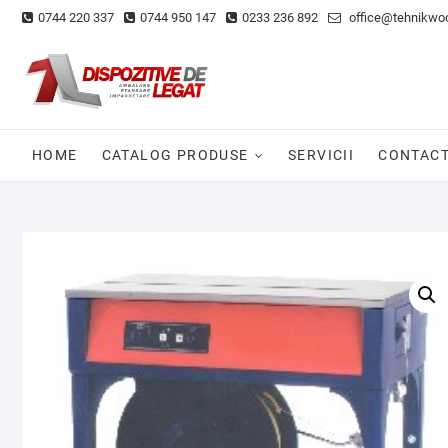
Skip
0744 220 337
0744 950 147
0233 236 892
office@tehnikwoo
to
content
HOME
CATALOG PRODUSE
SERVICII
CONTAC