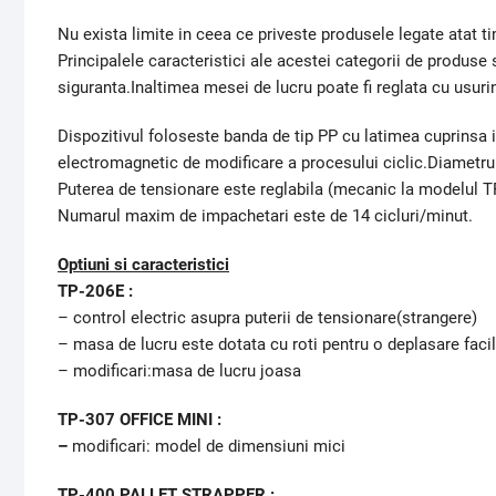
Nu exista limite in ceea ce priveste produsele legate atat t
Principalele caracteristici ale acestei categorii de produse 
siguranta.Inaltimea mesei de lucru poate fi reglata cu usuri
Dispozitivul foloseste banda de tip PP cu latimea cuprinsa
electromagnetic de modificare a procesului ciclic.Diametrul 
Puterea de tensionare este reglabila (mecanic la modelul TP
Numarul maxim de impachetari este de 14 cicluri/minut.
Optiuni si caracteristici
TP-206E :
– control electric asupra puterii de tensionare(strangere)
– masa de lucru este dotata cu roti pentru o deplasare faci
– modificari:masa de lucru joasa
TP-307 OFFICE MINI :
–
modificari: model de dimensiuni mici
TP-400 PALLET STRAPPER :