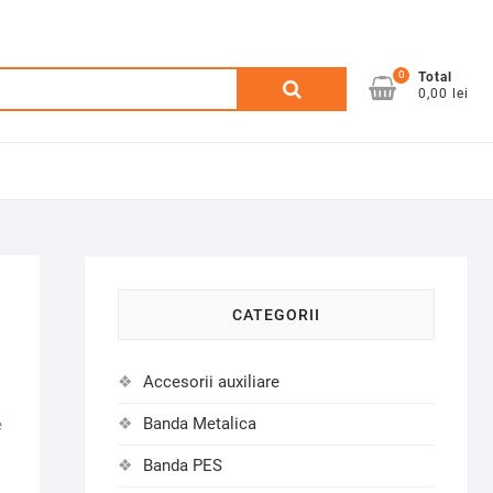
0
Caută
Total
0,00 lei
după:
CATEGORII
Accesorii auxiliare
Banda Metalica
e
Banda PES