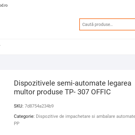
d.ro
T
Dispozitivele semi-automate legarea
multor produse TP- 307 OFFIC
SKU:
7d8754a234b9
Categorie:
Dispozitive de impachetare si ambalare automat
PP