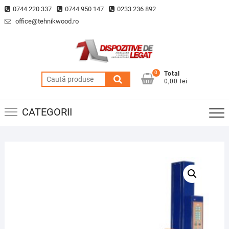
Skip
0744 220 337
0744 950 147
0233 236 892
to
office@tehnikwood.ro
content
0
Total
Caută
0,00 lei
după:
CATEGORII