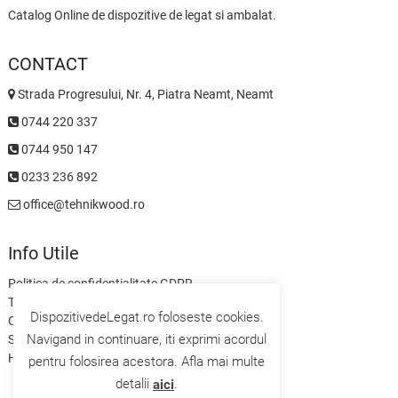
Catalog Online de dispozitive de legat si ambalat.
CONTACT
Strada Progresului, Nr. 4, Piatra Neamt, Neamt
0744 220 337
0744 950 147
0233 236 892
office@tehnikwood.ro
Info Utile
Politica de confidentialitate GDPR
Termeni si Conditii
DispozitivedeLegat.ro foloseste cookies.
Contact
Navigand in continuare, iti exprimi acordul
Servicii
Home
pentru folosirea acestora. Afla mai multe
detalii
.
aici