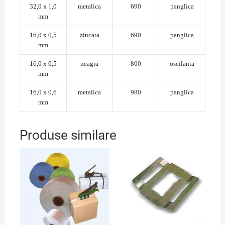
32,0 x 1,0
metalica
690
panglica
mm
16,0 x 0,5
zincata
690
panglica
mm
16,0 x 0,5
neagra
800
oscilanta
mm
16,0 x 0,6
metalica
980
panglica
mm
Produse similare