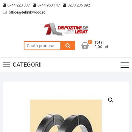
Skip
0744 220 337
0744 950 147
0233 236 892
to
office@tehnikwood.ro
content
0
Total
Caută
0,00 lei
după:
CATEGORII