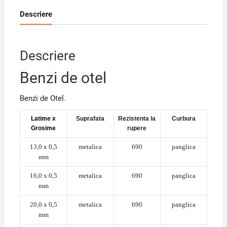
Descriere
Descriere
Benzi de otel
Benzi de Otel.
Latime x
Suprafata
Rezistenta la
Curbura
Grosime
rupere
13,0 x 0,5
metalica
690
panglica
mm
16,0 x 0,5
metalica
690
panglica
mm
20,0 x 0,5
metalica
690
panglica
mm