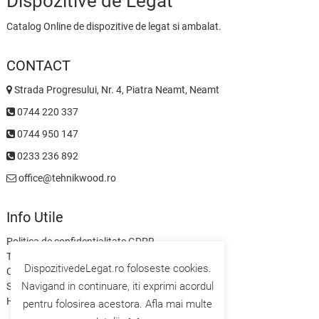
Dispozitive de Legat
Catalog Online de dispozitive de legat si ambalat.
CONTACT
Strada Progresului, Nr. 4, Piatra Neamt, Neamt
0744 220 337
0744 950 147
0233 236 892
office@tehnikwood.ro
Info Utile
Politica de confidentialitate GDPR
Termeni si Conditii
DispozitivedeLegat.ro foloseste cookies.
Contact
Navigand in continuare, iti exprimi acordul
Servicii
Home
pentru folosirea acestora. Afla mai multe